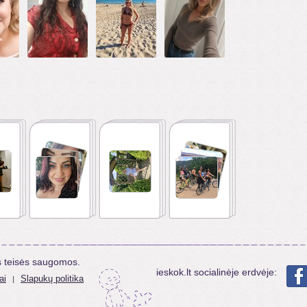
s teisės saugomos.
ieskok.lt socialinėje erdvėje:
ai
Slapukų politika
|