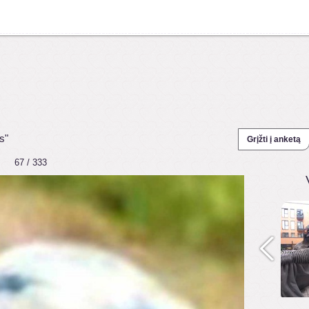
s"
Grįžti į anketą
67 / 333