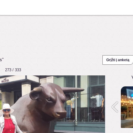
s"
Grįžti į anketą
273 / 333