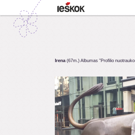
Irena
(67m.) Albumas "Profilio nuotrauko