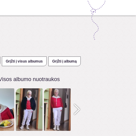
Grįžti į visus albumus
Grįžti į albumą
Visos albumo nuotraukos