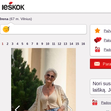
Irena
(67 m. Vilnius)
Pažy
Pakv
1
2
3
4
5
6
7
8
9
10
11
12
13
14
15
16
Pado
Para
Nori sus
laišką. 
Padov