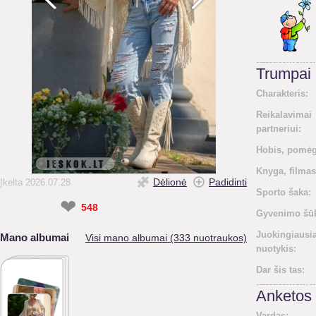
Trumpai
Charakteris:
Reikalavimai
partneriui:
Hobis, pomėg
Knyga, filmas
Dėlionė
Padidinti
Įkelta 2026.07.28
Sporto šaka:
❤
548
Gyvenimo šūk
Juokingiausi
Mano albumai
Visi mano albumai (333 nuotraukos)
nuotykis:
Dar šis tas:
Anketos 
Vardas: