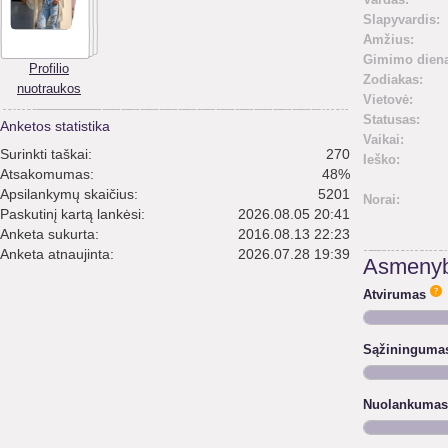
Slapyvardis:
Amžius:
Gimimo diena
Profilio
Zodiakas:
nuotraukos
Vietovė:
Statusas:
Anketos statistika
Vaikai:
Surinkti taškai:
270
Ieško:
Atsakomumas:
48%
Apsilankymų skaičius:
5201
Norai:
Paskutinį kartą lankėsi:
2026.08.05 20:41
Anketa sukurta:
2016.08.13 22:23
Anketa atnaujinta:
2026.07.28 19:39
Asmenyb
Atvirumas
Sąžininguma
Nuolankumas